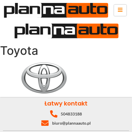
Toyota
Łatwy kontakt
504833188
biuro@plannaauto.pl