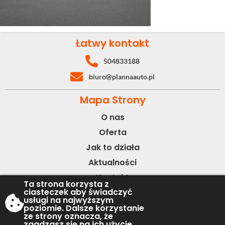
Łatwy kontakt
504833188
biuro@plannaauto.pl
Mapa Strony
O nas
Oferta
Jak to działa
Aktualności
Kontakt
Ta strona korzysta z
ciasteczek aby świadczyć
usługi na najwyższym
© 2019 PlanNaAuto
poziomie. Dalsze korzystanie
ze strony oznacza, że
Polityka Prywatności
zgadzasz się na ich użycie.