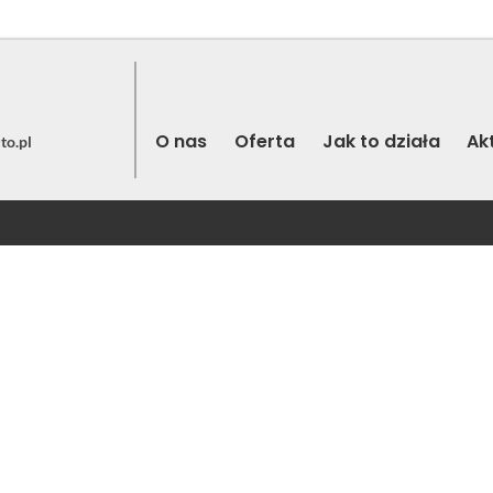
O nas
Oferta
Jak to działa
Ak
to.pl