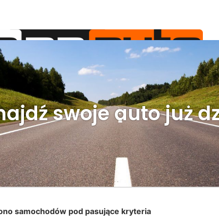
AS
OFERTA
JAK TO DZIAŁA
AKTUALNOŚCI
najdź swoje auto już dz
iono samochodów pod pasujące kryteria