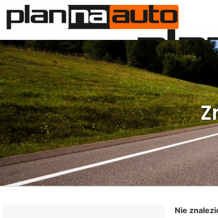
O N
Z
Nie znalez