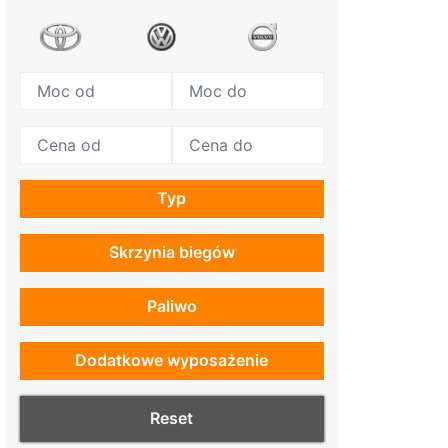
Typ
Skrzynia biegów
Paliwo
Dodatkowe wyposażenie