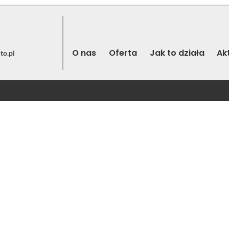
O nas
Oferta
Jak to działa
Ak
to.pl