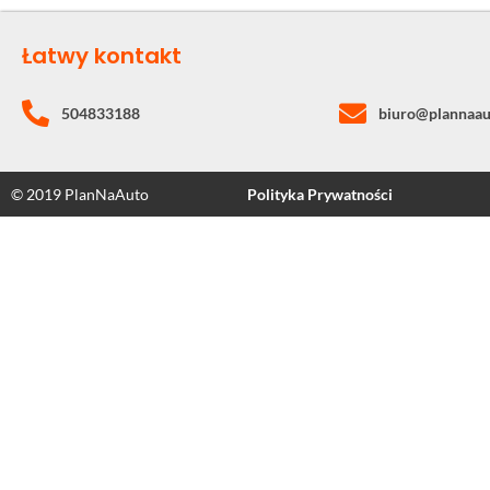
Łatwy kontakt
504833188
biuro@plannaau
© 2019 PlanNaAuto
Polityka Prywatności