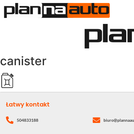
O N
canister
Łatwy kontakt
504833188
biuro@plannaau